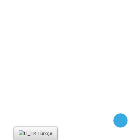
Bize Ulaşın
Mustafa Çağatay Caddesi No: 25 Yukarı Girne
+90 533 858 28 29
cyprusprime@gmail.com
Sosyal Medya Hesaplarımız
© 2024 PrimeMed. Tüm hakları saklıdır.
Türkçe