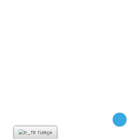
Bize Ulaşın
Mustafa Çağatay Caddesi No: 25 Yukarı Girne
+90 533 858 28 29
cyprusprime@gmail.com
Sosyal Medya Hesaplarımız
© 2024 PrimeMed. Tüm hakları saklıdır.
Türkçe